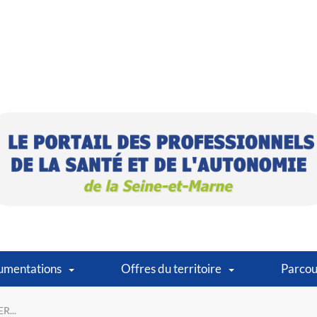
umentations
Offres du territoire
Parcou
R...