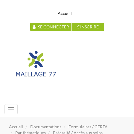
Accueil
SE CONNECTER
S'INSCRIRE
Toggle
navigation
Accueil
Documentations
Formulaires / CERFA
Par thématiques
Précarité / Accès aux soins