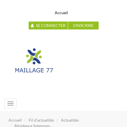
Accueil
SE CONNECTER
S'INSCRIRE
Toggle
navigation
Accueil
Fil d'actualités
Actualités
Résidence Solemnes,...