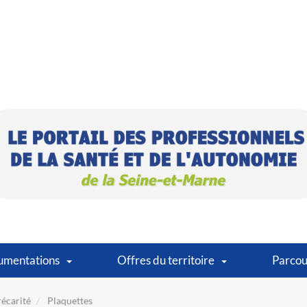
umentations
Offres du territoire
Parcou
écarité
Plaquettes